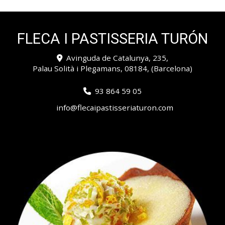
FLECA I PASTISSERIA TURÓN
Avinguda de Catalunya, 235,
Palau Solità i Plegamans
,
08184
,
(Barcelona)
93 864 59 05
info
flecaipastisseriaturon.com