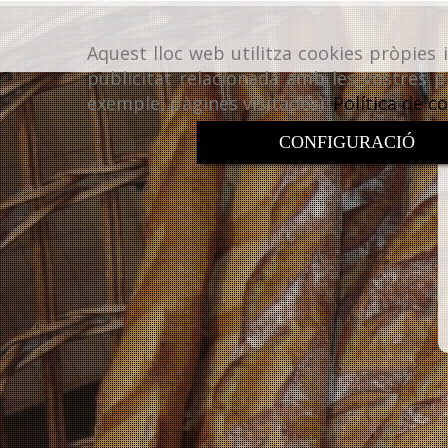
Aquest lloc web utilitza cookies pròpies 
publicitat relacionada amb les vostres p
exemple, pàgines visitades).
Política de c
CONFIGURACIÓ