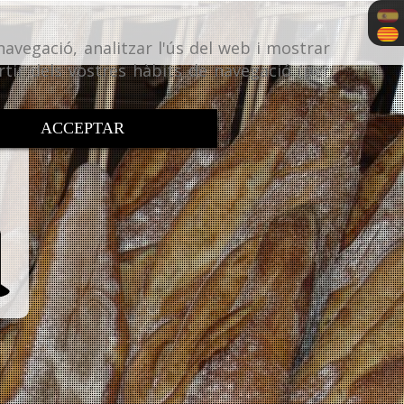
navegació, analitzar l'ús del web i mostrar
rtir dels vostres hàbits de navegació (per
ACCEPTAR