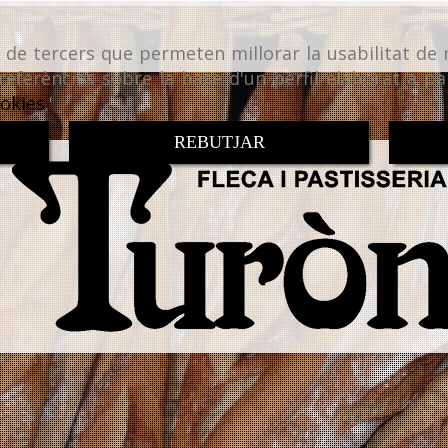
i de tercers que permeten millorar la usabilitat de 
referències sobre la base d'un perfil elaborat a pa
ookies
.'
REBUTJAR