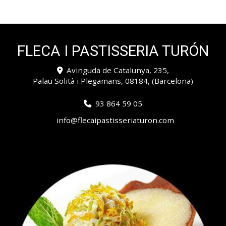
FLECA I PASTISSERIA TURÓN
Avinguda de Catalunya, 235,
Palau Solità i Plegamans
,
08184
,
(Barcelona)
93 864 59 05
info
flecaipastisseriaturon.com