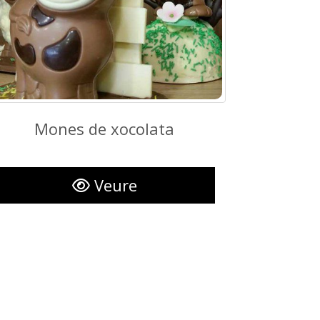
Mones de xocolata
Mones de xocolata
Veure