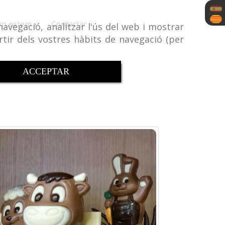
On estem
Contactar
navegació, analitzar l'ús del web i mostrar
rtir dels vostres hàbits de navegació (per
ACCEPTAR