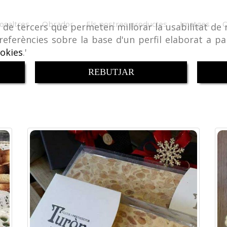
osaltres
Obrador
Els nostres productes
Imatges
i de tercers que permeten millorar la usabilitat de 
referències sobre la base d'un perfil elaborat a pa
ookies
.'
REBUTJAR