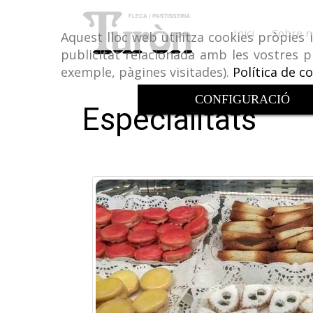
Inici
Sobre n
Aquest lloc web utilitza cookies pròpies 
publicitat relacionada amb les vostres p
exemple, pàgines visitades).
Política de c
CONFIGURACIÓ
Especialitats