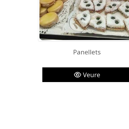
Panellets
Panellets
Veure