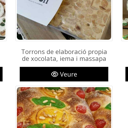
Torrons de elaboració propia
Torrons de elaboració propia
de xocolata, iema i massapa
de xocolata, iema i massapa
Veure