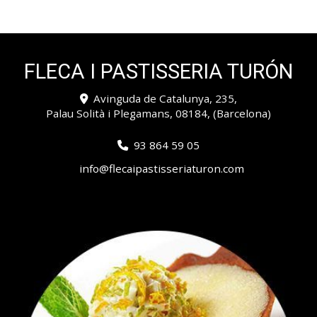
FLECA I PASTISSERIA TURÓN
Avinguda de Catalunya, 235,
Palau Solità i Plegamans
,
08184
,
(Barcelona)
93 864 59 05
info
flecaipastisseriaturon.com